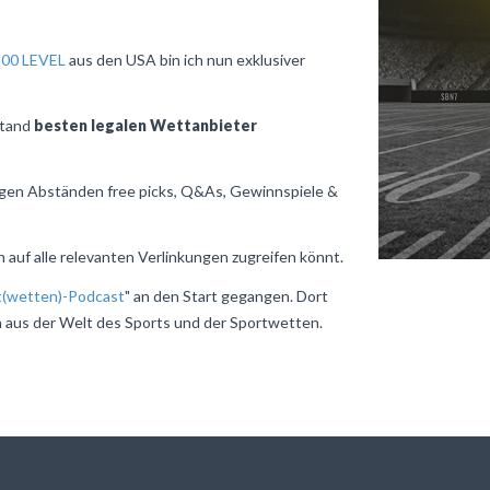
500 LEVEL
aus den USA bin ich nun exklusiver
bstand
besten legalen Wettanbieter
igen Abständen free picks, Q&As, Gewinnspiele &
ch auf alle relevanten Verlinkungen zugreifen könnt.
rt(wetten)-Podcast
" an den Start gegangen. Dort
 aus der Welt des Sports und der Sportwetten.