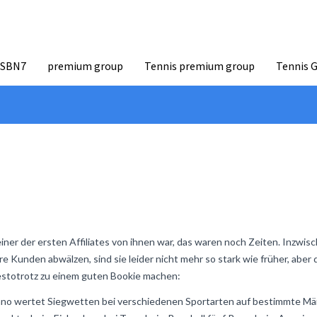
 SBN7
premium group
Tennis premium group
Tennis 
ner der ersten Affiliates von ihnen war, das waren noch Zeiten. Inzwisch
re Kunden abwälzen, sind sie leider nicht mehr so stark wie früher, aber
estotrotz zu einem guten Bookie machen:
tano wertet Siegwetten bei verschiedenen Sportarten auf bestimmte Mär