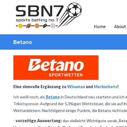
Home
About
Betano
Eine sinnvolle Ergänzung zu
Winamax
und
Merkurbets
!
Ich weiß noch, als
Betano
in Deutschland neu startete und ich ei
Trikotsponsor. Aufgrund der 5,3%igen Wettsteuer, die sie auf ih
Wettanbietern. Nachfolgend einige Punkte, die Betano nichtsd
-
vorzeitige Auswertung:
das vielleicht Wichtigste vorab, Be